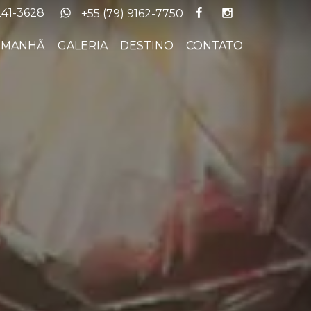
Next
241-3628
+55 (79) 9162-7750
A MANHÃ
GALERIA
DESTINO
CONTATO