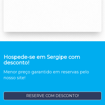
Hospede-se em Sergipe com
desconto!
Menor preço garantido em reservas pelo
nosso site!
RESERVE COM DESCONTO!